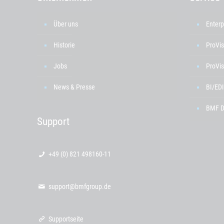
Über uns
Enterp
Historie
ProVi
Jobs
ProVis
News & Presse
BI/EDI
BMF D
Support
+49 (0) 821 498160-11
support@bmfgroup.de
Supportseite